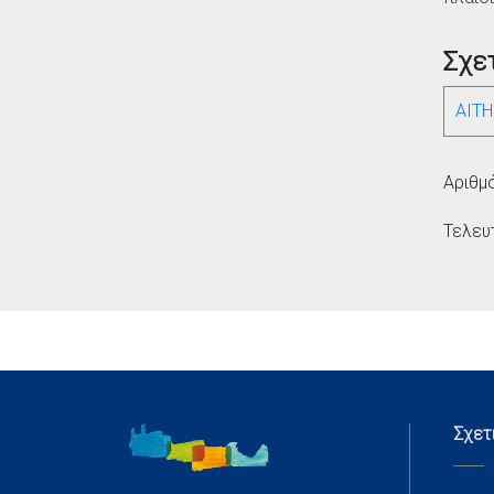
Σχε
ΑΙΤ
Αριθμ
Τελευ
Σχετ