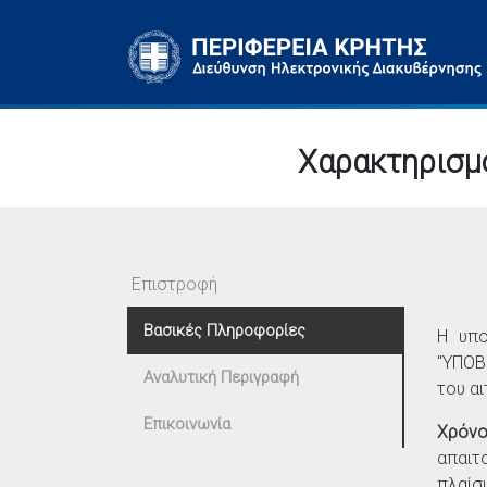
Χαρακτηρισμ
Επιστροφή
Βασικές Πληροφορίες
Η υπ
"ΥΠΟΒ
Αναλυτική Περιγραφή
του α
Επικοινωνία
Χρόνο
απαιτ
πλαίσι