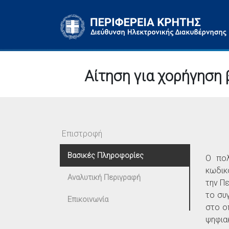
Αίτηση για χορήγηση
Επιστροφή
Βασικές Πληροφορίες
O πολ
κωδικο
Αναλυτική Περιγραφή
την Π
το συ
Επικοινωνία
στο ο
ψηφια