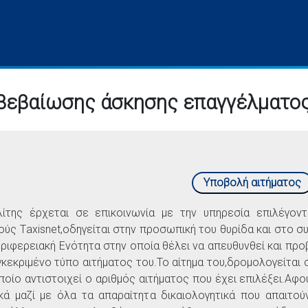
 βεβαίωσης άσκησης επαγγέλματο
Υποβολή αιτήματος
ίτης έρχεται σε επικοινωνία με την υπηρεσία επιλέγοντ
ύς Τaxisnet,οδηγείται στην προσωπική του θυρίδα και στο συ
εριφερειακή Ενότητα στην οποία θέλει να απευθυνθεί και προβ
γκεκριμένο τύπο αιτήματος του.Το αίτημα του,δρομολογείται 
ποίο αντιστοιχεί ο αριθμός αιτήματος που έχει επιλέξει.Αφο
κά μαζί με όλα τα απαραίτητα δικαιολογητικά που απαιτού