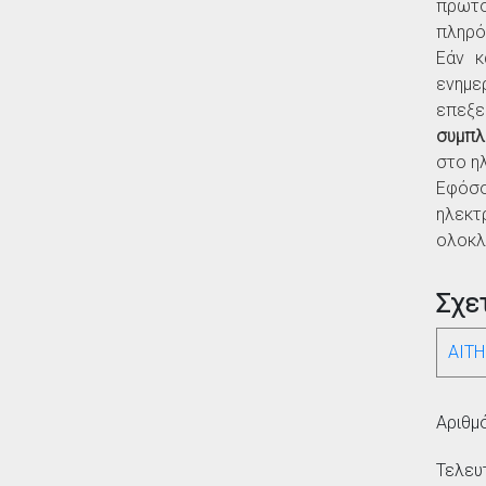
πρωτο
πληρό
Εάν κ
ενημε
επεξε
συμπλ
στο η
Εφόσο
ηλεκτ
ολοκλ
Σχε
ΑΙΤ
Αριθμ
Τελευ